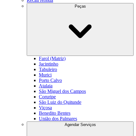
Recall Honda
Peças
Farol (Matriz)
Jacintinho
Tabuleiro
Murici
Porto Calvo
Atalaia
São Miguel dos Campos
Coruripe
São Luiz do Quitunde
Viçosa
Benedito Bentes
União dos Palmares
Agendar Serviços